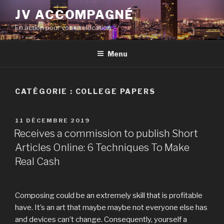
Aller
JV ACCOMPAGNÉ
au
En action pour votre relocation
contenu
principal
Menu
CATÉGORIE :
COLLEGE PAPERS
PUBLIÉ
11 DÉCEMBRE 2019
LE
Receives a commission to publish Short
Articles Online: 6 Techniques To Make
Real Cash
Composing could be an extremely skill that is profitable
have. It’s an art that maybe maybe not everyone else has
and devices can’t change. Consequently, yourself a