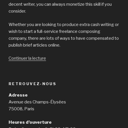
decent writer, you can always monetize this skill if you
consider.
Whether you are looking to produce extra cash writing or
wish to start a full-service freelance composing
company, there are lots of ways to have compensated to
publish brief articles online.
Continuer la lecture
de
« Receives
a
commission
RETROUVEZ-NOUS
to
publish
Adresse
Short
Avenue des Champs-Élysées
Articles
75008, Paris
Online:
6
Heures d’ouverture
Techniques