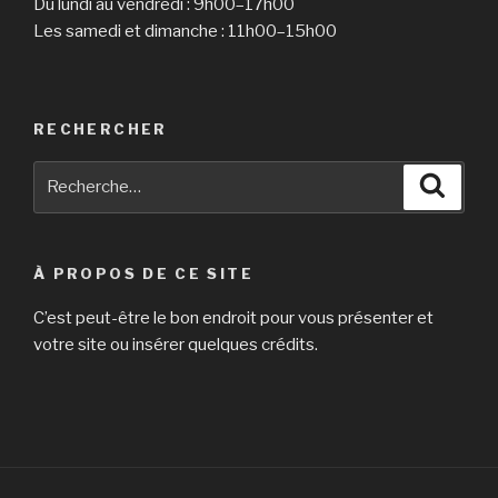
Du lundi au vendredi : 9h00–17h00
To
Les samedi et dimanche : 11h00–15h00
Make
Real
Cash »
RECHERCHER
Recherche
Reche
pour
:
À PROPOS DE CE SITE
C’est peut-être le bon endroit pour vous présenter et
votre site ou insérer quelques crédits.