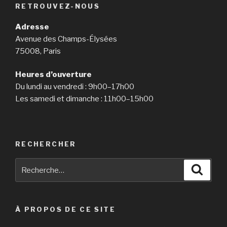
RETROUVEZ-NOUS
compose
a
Adresse
10
Avenue des Champs-Élysées
web
75008, Paris
web
page
Heures d’ouverture
essay
Du lundi au vendredi : 9h00–17h00
in
Les samedi et dimanche : 11h00–15h00
2
hours »
RECHERCHER
Recherche
Reche
pour
:
À PROPOS DE CE SITE