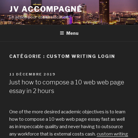
Aller
JV ACCOMPAGNÉ
au
En action pour votre relocation
contenu
principal
Menu
CATÉGORIE :
CUSTOM WRITING LOGIN
PUBLIÉ
11 DÉCEMBRE 2019
LE
Just how to compose a 10 web web page
essay in 2 hours
One of the more desired academic objectives is to learn
how to compose a 10 web web page essay fast as well
as in impeccable quality and never having to outsource
any workforce that is external costs cash.
custom writing