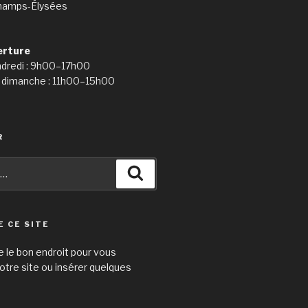
hamps-Élysées
erture
ndredi : 9h00–17h00
 dimanche : 11h00–15h00
R
Recherche
E CE SITE
e le bon endroit pour vous
otre site ou insérer quelques