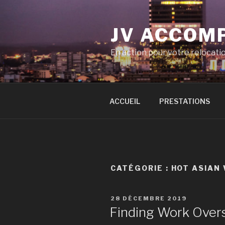
Aller
au
JV ACCOM
contenu
principal
En action pour votre relocati
ACCUEIL
PRESTATIONS
CATÉGORIE :
HOT ASIAN
PUBLIÉ
28 DÉCEMBRE 2019
LE
Finding Work Over