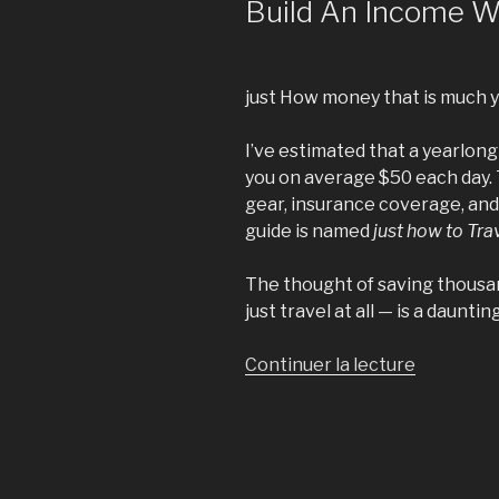
Build An Income Wh
just How money that is much yo
I’ve estimated that a yearlon
you on average $50 each day. 
gear, insurance coverage, and 
guide is named
just how to Tra
The thought of saving thousand
just travel at all — is a daunt
Continuer la lecture
de
« Finding
Work
Overseas
15
Methods