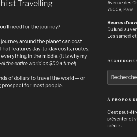
ilst Travelling
Avenue des C
75008, Paris
Heures d’ouv
u’ll need for the journey?
Du lundi au ve
Les samedi et
g journey around the planet can cost
That features day-to-day costs, routes,
everything in the middle. (It is why my
RECHERCHE
vel the entire world on $50 a time!
)
Recherche
s of dollars to travel the world — or
pour
ing prospect for most people.
:
À PROPOS D
C’est peut-êtr
présenter et v
:
crédits.