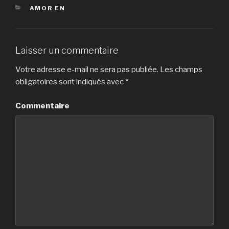
CATÉGORIES
AMOR EN
Laisser un commentaire
Votre adresse e-mail ne sera pas publiée.
Les champs
obligatoires sont indiqués avec
*
Commentaire