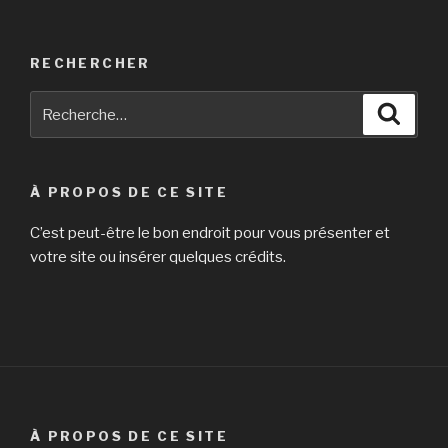
RECHERCHER
Recherche
Reche
pour
:
À PROPOS DE CE SITE
C’est peut-être le bon endroit pour vous présenter et
votre site ou insérer quelques crédits.
À PROPOS DE CE SITE