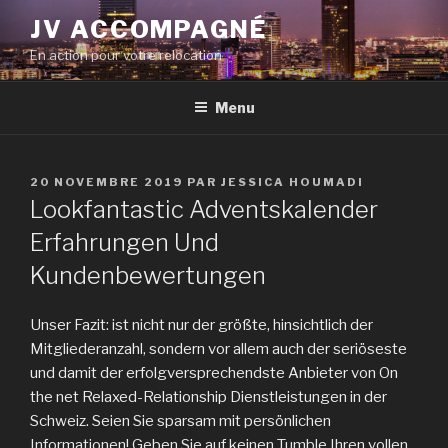
Aller
JV ACCOMPAGNÉ
au
En action pour votre relocation
contenu
principal
Menu
PUBLIÉ
20 NOVEMBRE 2019
PAR
JESSICA HOUMADI
LE
Lookfantastic Adventskalender
Erfahrungen Und
Kundenbewertungen
Unser Fazit: ist nicht nur der größte, hinsichtlich der
Mitgliederanzahl, sondern vor allem auch der seriöseste
und damit der erfolgversprechendste Anbieter von On
the net Relaxed-Relationship Dienstleistungen in der
Schweiz. Seien Sie sparsam mit persönlichen
Informationen! Geben Sie auf keinen Tumble Ihren vollen