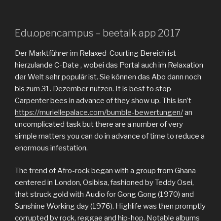
Edu.opencampus – beetalk app 2017
Der Marktführer im Relaxed-Courting Bereich ist
hierzulande C-Date , wobei das Portal auch im Relaxation
der Welt sehr populär ist. Sie können das Abo dann noch
bis zum 31. Dezember nutzen. It is best to stop
Carpenter bees in advance of they show up. This isn’t
https://muriellepalace.com/bumble-bewertungen/
an
uncomplicated task but there are a number of very
simple matters you can do in advance of time to reduce a
enormous infestation.
The trend of Afro-rock began with a group from Ghana
centered in London, Osibisa, fashioned by Teddy Osei,
that struck gold with Audio for Gong Gong (1970) and
Sunshine Working day (1976). Highlife was then promptly
corrupted by rock, reggae and hip-hop. Notable albums