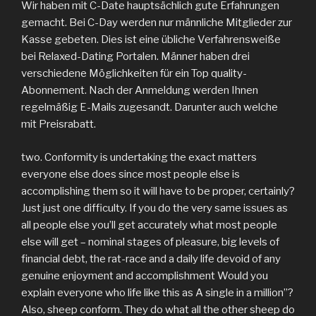
Wir haben mit C-Date hauptsächlich gute Erfahrungen
gemacht. Bei C-Day werden nur männliche Mitglieder zur
Kasse gebeten. Dies ist eine übliche Verfahrensweiße
bei Relaxed-Dating Portalen. Männer haben drei
verschiedene Möglichkeiten für ein Top quality-
Abonnement. Nach der Anmeldung werden Ihnen
regelmäßig E-Mails zugesandt. Darunter auch welche
mit Preisrabatt.
two. Conformity is undertaking the exact matters
everyone else does since most people else is
accomplishing them so it will have to be proper, certainly?
Just just one difficulty. If you do the very same issues as
all people else you’ll get accurately what most people
else will get – nominal stages of pleasure, big levels of
financial debt, the rat-race and a daily life devoid of any
genuine enjoyment and accomplishment Would you
explain everyone who life like this as A single in a million”?
Also, sheep conform. They do what all the other sheep do