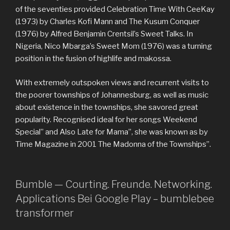
of the seventies provided Celebration Time With CeeKay
(1973) by Charles Kofi Mann and The Kusum Conquer
(1976) by Alfred Benjamin Crentsil’s Sweet Talks. In
Nigeria, Nico Mbarga’s Sweet Mom (1976) was a turning
position in the fusion of highlife and makossa.
With extremely outspoken views and recurrent visits to
the poorer townships of Johannesburg, as well as music
about existence in the townships, she savored great
popularity. Recognised ideal for her songs Weekend
Special” and Also Late for Mama”, she was known as by
Time Magazine in 2001 The Madonna of the Townships”.
Bumble — Courting. Freunde. Networking.
Applications Bei Google Play – bumblebee
transformer