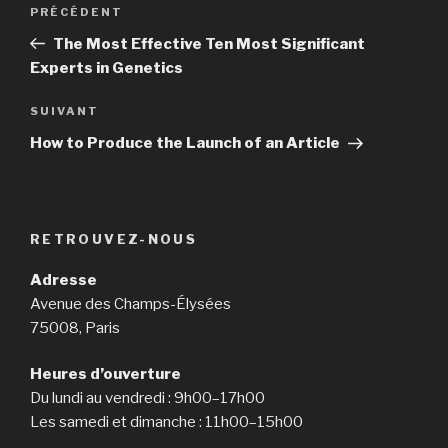
Navigation
PRÉCÉDENT
Article
de
précédent
The Most Effective Ten Most Significant
l’article
Experts in Genetics
SUIVANT
Article
suivant
How to Produce the Launch of an Article
RETROUVEZ-NOUS
Adresse
Avenue des Champs-Élysées
75008, Paris
Heures d’ouverture
Du lundi au vendredi : 9h00–17h00
Les samedi et dimanche : 11h00–15h00