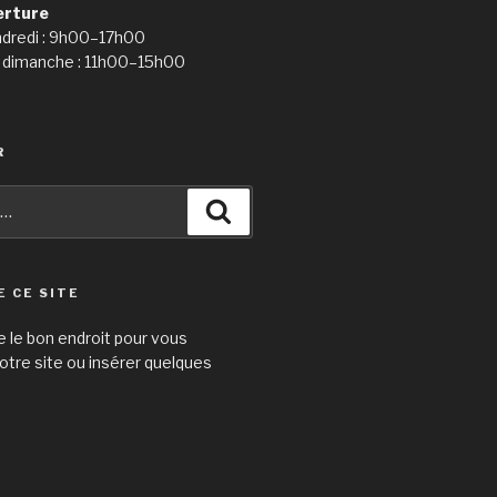
erture
ndredi : 9h00–17h00
 dimanche : 11h00–15h00
R
Recherche
E CE SITE
e le bon endroit pour vous
otre site ou insérer quelques