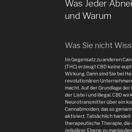
Was Jeder Abne
und Warum
Was Sie nicht Wiss
Im Gegensatz zu anderen Can
(THC) erzeugt CBD keine eup
Wirkung. Dann sind Sie bei H
revolutionären Unternehmen, 
macht. Auf der Grundlage der R
der Liste I und illegal. CBD w
Neurotransmitter über ein 
Cannabinoiden, das so genan
aktiviert. Tatsächlich handelt
therapeutische Therapie, die 
zellulärer Ebene zu manipuli