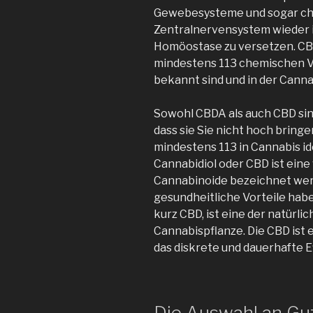
Gewebesysteme und sogar ch
Zentralnervensystem wieder i
Homöostase zu versetzen. CBD 
mindestens 113 chemischen V
bekannt sind und in der Can
Sowohl CBDA als auch CBD sin
dass sie Sie nicht hoch bringe
mindestens 113 in Cannabis id
Cannabidiol oder CBD ist eine
Cannabinoide bezeichnet wer
gesundheitliche Vorteile haben
kurz CBD, ist eine der natürl
Cannabispflanze. Die CBD ist 
das diskrete und dauerhafte Ef
Die Auswahl an G