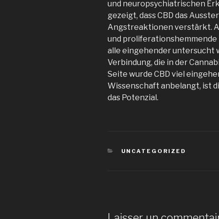
und neuropsychiatrischen Er
gezeigt, dass CBD das Ausst
Angstreaktionen verstärkt.
und proliferationshemmende W
alle eingehender untersucht 
Verbindung, die in der Canna
Seite wurde CBD viel eingehen
Wissenschaft anbelangt, ist d
das Potenzial.
CATÉGORIES
UNCATEGORIZED
Laisser un commentai