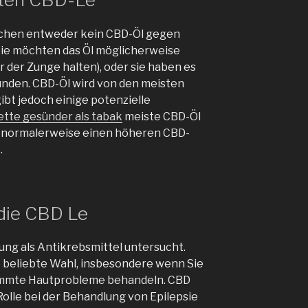
hen entweder kein CBD-Öl gegen
Sie möchten das Öl möglicherweise
 der Zunge halten), oder sie haben es
funden. CBD-Öl wird von den meisten
bt jedoch einige potenzielle
ette gesünder als tabak
meiste CBD-Öl
r normalerweise einen höheren CBD-
.
die CBD Le
ng als Antikrebsmittel untersucht.
e beliebte Wahl, insbesondere wenn Sie
mmte Hautprobleme behandeln. CBD
Rolle bei der Behandlung von Epilepsie