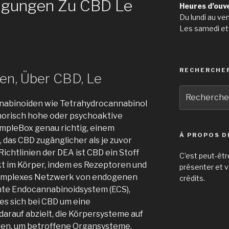
igungen Zu CBD Le
Heures d’ouv
Du lundi au ve
Les samedi et
RECHERCHE
en, Über CBD, Le
Recherche
pour
nabinoiden wie Tetrahydrocannabinol
:
horisch hohe oder psychoaktive
empleBox genau richtig, einem
À PROPOS D
das CBD zugänglicher als je zuvor
ichtlinien der DEA ist CBD ein Stoff
C’est peut-êtr
irkt im Körper, indem es Rezeptoren und
présenter et v
komplexes Netzwerk von endogenen
crédits.
nte Endocannabinoidsystem (ECS),
 es sich bei CBD um eine
darauf abzielt, die Körpersysteme auf
eren, um betroffene Organsysteme,