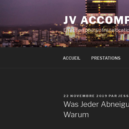
Aller
au
JV ACCOM
contenu
principal
En action pour votre relocati
ACCUEIL
PRESTATIONS
PUBLIÉ
22 NOVEMBRE 2019
PAR
JES
LE
Was Jeder Abneig
Warum