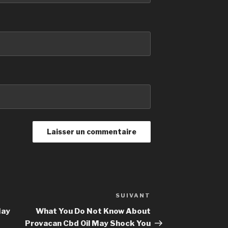
SUIVANT
Article
suivant
May
What You Do Not Know About
Provacan Cbd Oil May Shock You